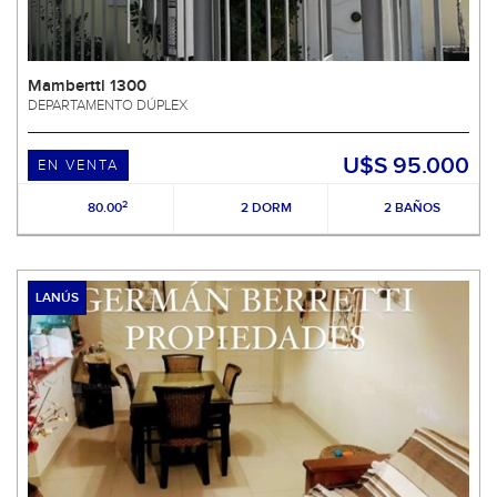
Mambertti 1300
DEPARTAMENTO DÚPLEX
U$S 95.000
EN VENTA
2
80.00
2 DORM
2 BAÑOS
LANÚS