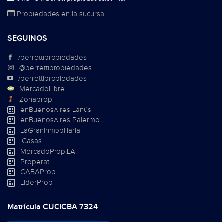
Propiedades en la sucursal
SEGUINOS
/berrettipropiedades
@berrettipropiedades
/berrettipropiedades
MercadoLibre
Zonaprop
enBuenosAires Lanús
enBuenosAires Palermo
LaGranInmobiliaria
iCasas
MercadoProp.LA
Properati
CABAProp
LiderProp
Matrícula CUCICBA 7324