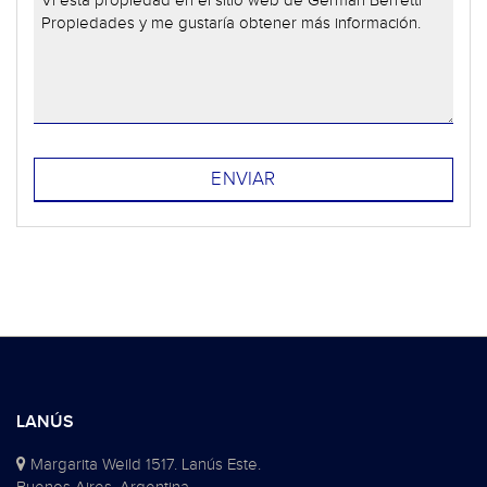
LANÚS
Margarita Weild 1517. Lanús Este.