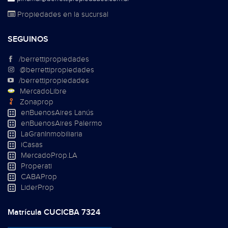
Propiedades en la sucursal
SEGUINOS
/berrettipropiedades
@berrettipropiedades
/berrettipropiedades
MercadoLibre
Zonaprop
enBuenosAires Lanús
enBuenosAires Palermo
LaGranInmobiliaria
iCasas
MercadoProp.LA
Properati
CABAProp
LiderProp
Matrícula CUCICBA 7324