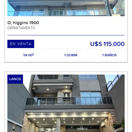
O; higgins 1500
DEPARTAMENTO
U$S 115.000
EN VENTA
2
54.00
1 DORM
1 BAÑOS
LANÚS