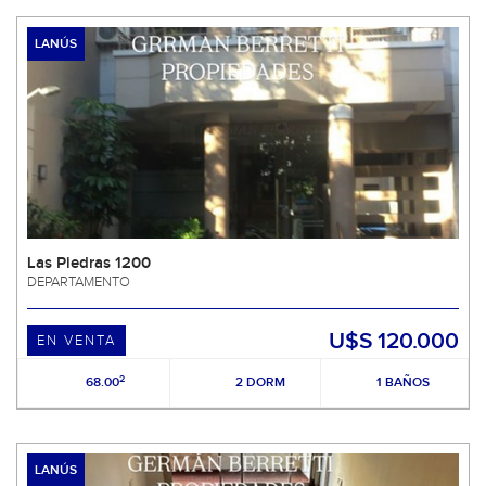
LANÚS
Las Piedras 1200
DEPARTAMENTO
U$S 120.000
EN VENTA
2
68.00
2 DORM
1 BAÑOS
LANÚS