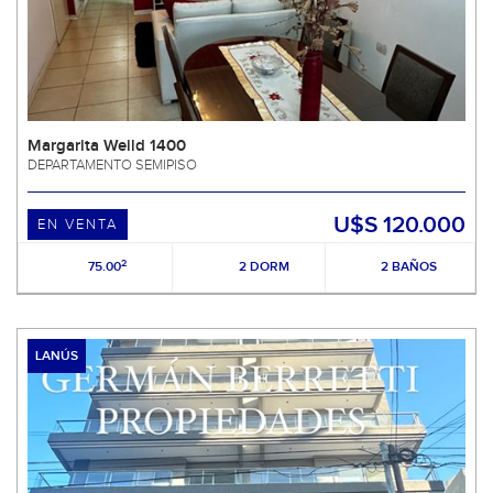
Margarita Weild 1400
DEPARTAMENTO SEMIPISO
U$S 120.000
EN VENTA
2
75.00
2 DORM
2 BAÑOS
LANÚS