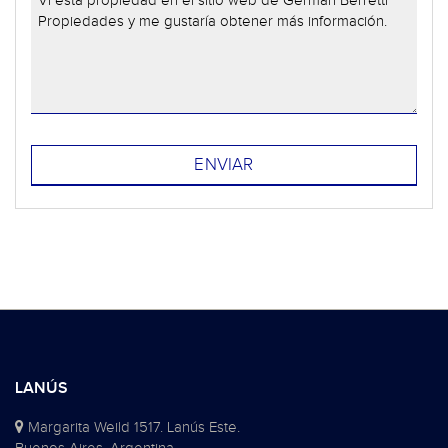
LANÚS
Margarita Weild 1517. Lanús Este.