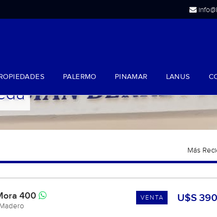
info@
ROPIEDADES
PALERMO
PINAMAR
LANUS
C
eda
Mora 400
U$S 390
VENTA
 Madero