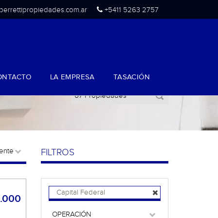
berrettipropiedades.com.ar
+5411 5263 2757
ONTACTO
LA EMPRESA
TASACIÓN
FILTROS
Capital Federal
.000