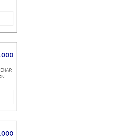
.000
RENAR
ON
.000