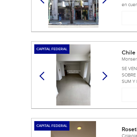
en cuent
CAPITAL FEDERAL
Chile
Monser
SE VE
SOBRE 
SUM Y 
CAPITAL FEDERAL
Roset
Colegi