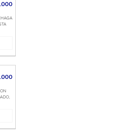
.000
UCHAGA
STA
.000
CON
CADO,