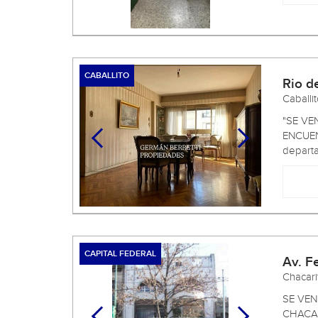
CABALLITO
Rio d
Caballi
"SE VE
ENCUENT
departa
CAPITAL FEDERAL
Av. F
Chacar
SE VEN
CHACAR