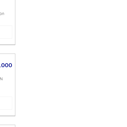
con
0.000
ON