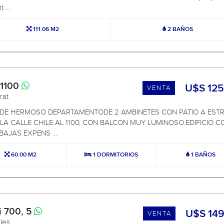
 ...
111.06 M2
2 BAÑOS
 1100
U$S 125
VENTA
rat
NDE HERMOSO DEPARTAMENTODE 2 AMBINETES CON PATIO A EST
LA CALLE CHILE AL 1100, CON BALCON MUY LUMINOSO.EDIFICIO C
BAJAS EXPENS ...
60.00 M2
1 DORMITORIOS
1 BAÑOS
i 700, 5
U$S 149
VENTA
ales