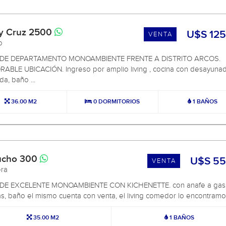
y Cruz 2500
U$S 125
VENTA
mo
DE DEPARTAMENTO MONOAMBIENTE FRENTE A DISTRITO ARCOS.
ABLE UBICACIÓN. Ingreso por amplio living , cocina con desayuna
a, baño ...
36.00 M2
0 DORMITORIOS
1 BAÑOS
ucho 300
U$S 55
VENTA
era
DE EXCELENTE MONOAMBIENTE CON KICHENETTE. con anafe a gas
as, baño el mismo cuenta con venta, el living comedor lo encontramos a
35.00 M2
1 BAÑOS