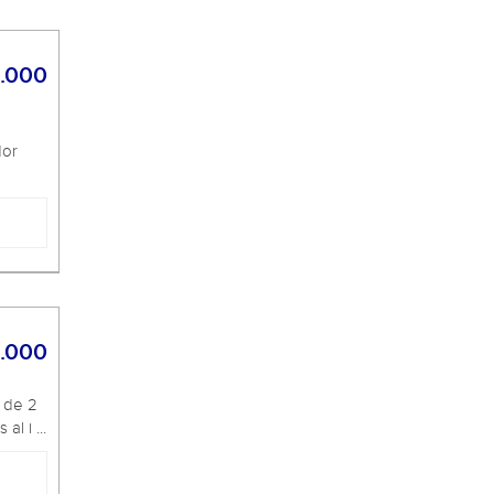
.000
dor
.000
 de 2
l i ...