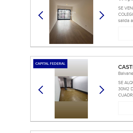
SE VEN
COLEGI
salida al
CAPITAL FEDERAL
CAST
Balvan
SE ALQ
30M2 D
CUADRA