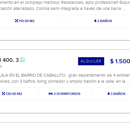
mento en el complejo Harbour Residences, apto profesional!! Esqu
balcón aterrazado. Cocina semi integrada a través de una barra. ...
110.00 M2
2 BAÑOS
l 400, 3
$ 1.50
ALQUILER
to
UILA EN EL BARRIO DE CABALLITO , gran departamento de 4 ambien
ones, con 3 baños, living comedor y amplio balcón a la calle, en la ...
130.00 M2
3 DORMITORIOS
3 BAÑOS