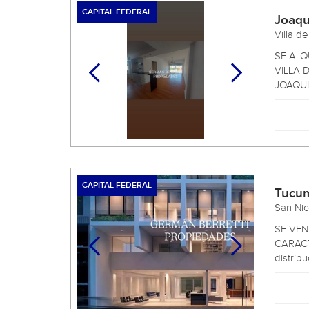
CAPITAL FEDERAL
Joaqu
Villa d
SE ALQ
VILLA 
JOAQUIN
CAPITAL FEDERAL
Tucu
San Ni
SE VEN
CARACT
distribuc