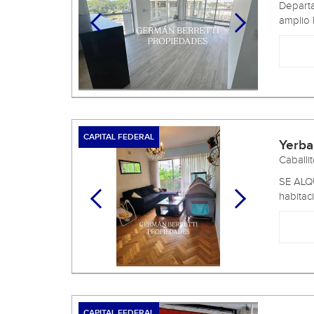
Departa
amplio 
CAPITAL FEDERAL
Yerba
Caballi
SE ALQ
habitaci
CAPITAL FEDERAL