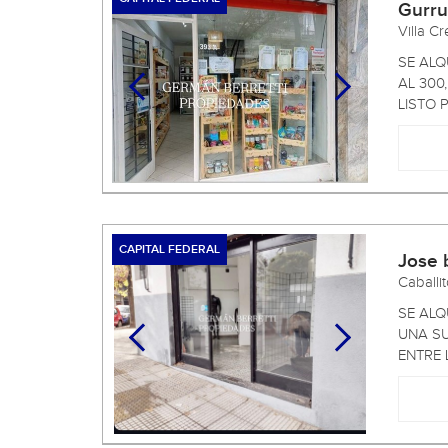
Gurr
Villa C
SE ALQ
AL 300
LISTO P
CAPITAL FEDERAL
Jose 
Caballi
SE ALQ
UNA SU
ENTRE L